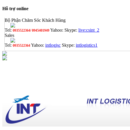
Hỗ trợ online
Bộ Phận Chăm Sóc Khách Hàng
Tel:
Yahoo:
Skype:
live:csint_2
0935522364/ 0945401949
Sales
Tel:
Yahoo:
intlogjsc
Skype:
intlogistics1
0935522364