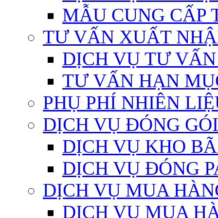
MẪU CUNG CẤP 
TƯ VẤN XUẤT NHẬ
DỊCH VỤ TƯ VẤ
TƯ VẤN HẠN MỤ
PHỤ PHÍ NHIÊN LIỆ
DỊCH VỤ ĐÓNG GÓ
DỊCH VỤ KHO BÃ
DỊCH VỤ ĐÓNG P
DỊCH VỤ MUA HÀN
DỊCH VỤ MUA HÀ