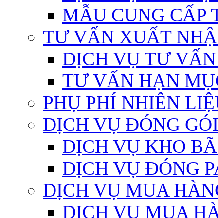
MẪU CUNG CẤP 
TƯ VẤN XUẤT NHẬ
DỊCH VỤ TƯ VẤ
TƯ VẤN HẠN MỤ
PHỤ PHÍ NHIÊN LIỆ
DỊCH VỤ ĐÓNG GÓ
DỊCH VỤ KHO BÃ
DỊCH VỤ ĐÓNG P
DỊCH VỤ MUA HÀN
DỊCH VỤ MUA HÀ