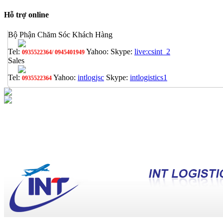
Hỗ trợ online
Bộ Phận Chăm Sóc Khách Hàng
Tel:
Yahoo:
Skype:
live:csint_2
0935522364/ 0945401949
Sales
Tel:
Yahoo:
intlogjsc
Skype:
intlogistics1
0935522364